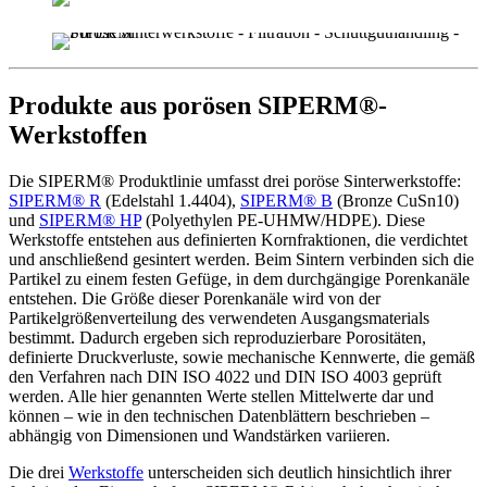
Produkte aus porösen SIPERM®-
Werkstoffen
Die SIPERM® Produktlinie umfasst drei poröse Sinterwerkstoffe:
SIPERM® R
(Edelstahl 1.4404),
SIPERM® B
(Bronze CuSn10)
und
SIPERM® HP
(Polyethylen PE-UHMW/HDPE). Diese
Werkstoffe entstehen aus definierten Kornfraktionen, die verdichtet
und anschließend gesintert werden. Beim Sintern verbinden sich die
Partikel zu einem festen Gefüge, in dem durchgängige Porenkanäle
entstehen. Die Größe dieser Porenkanäle wird von der
Partikelgrößenverteilung des verwendeten Ausgangsmaterials
bestimmt. Dadurch ergeben sich reproduzierbare Porositäten,
definierte Druckverluste, sowie mechanische Kennwerte, die gemäß
den Verfahren nach DIN ISO 4022 und DIN ISO 4003 geprüft
werden. Alle hier genannten Werte stellen Mittelwerte dar und
können – wie in den technischen Datenblättern beschrieben –
abhängig von Dimensionen und Wandstärken variieren.
Die drei
Werkstoffe
unterscheiden sich deutlich hinsichtlich ihrer