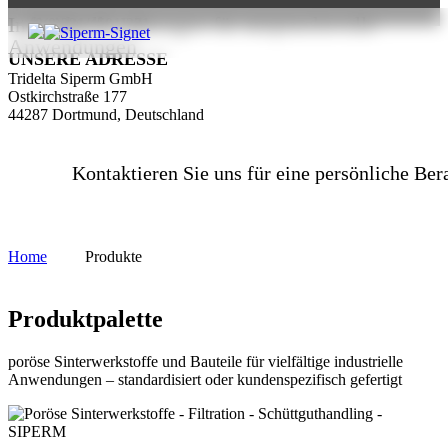
Individuelle Lösungen für anspruchsvolle
+49(0)231/4501-221
Anwendungen
UNSERE ADRESSE
Tridelta Siperm GmbH
Ostkirchstraße 177
44287 Dortmund, Deutschland
Kontaktieren Sie uns für eine persönliche Ber
Home
Produkte
Produktpalette
poröse Sinterwerkstoffe und Bauteile für vielfältige industrielle
Anwendungen – standardisiert oder kundenspezifisch gefertigt