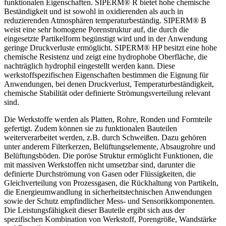
funktionalen Eigenschaften. SIPERM® R bietet hohe chemische
Beständigkeit und ist sowohl in oxidierenden als auch in
reduzierenden Atmosphären temperaturbeständig. SIPERM® B
weist eine sehr homogene Porenstruktur auf, die durch die
eingesetzte Partikelform begünstigt wird und in der Anwendung
geringe Druckverluste ermöglicht. SIPERM® HP besitzt eine hohe
chemische Resistenz und zeigt eine hydrophobe Oberfläche, die
nachträglich hydrophil eingestellt werden kann. Diese
werkstoffspezifischen Eigenschaften bestimmen die Eignung für
Anwendungen, bei denen Druckverlust, Temperaturbeständigkeit,
chemische Stabilität oder definierte Strömungsverteilung relevant
sind.
Die Werkstoffe werden als Platten, Rohre, Ronden und Formteile
gefertigt. Zudem können sie zu funktionalen Bauteilen
weiterverarbeitet werden, z.B. durch Schweißen. Dazu gehören
unter anderem Filterkerzen, Belüftungselemente, Absaugrohre und
Belüftungsböden. Die poröse Struktur ermöglicht Funktionen, die
mit massiven Werkstoffen nicht umsetzbar sind, darunter die
definierte Durchströmung von Gasen oder Flüssigkeiten, die
Gleichverteilung von Prozessgasen, die Rückhaltung von Partikeln,
die Energieumwandlung in sicherheitstechnischen Anwendungen
sowie der Schutz empfindlicher Mess- und Sensorikkomponenten.
Die Leistungsfähigkeit dieser Bauteile ergibt sich aus der
spezifischen Kombination von Werkstoff, Porengröße, Wandstärke