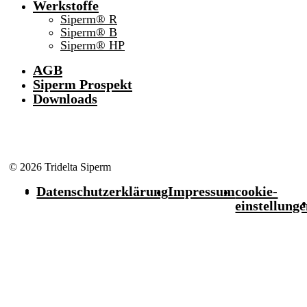
Werkstoffe
Siperm® R
Siperm® B
Siperm® HP
AGB
Siperm Prospekt
Downloads
© 2026 Tridelta Siperm
Datenschutzerklärung
Impressum
cookie-
einstellung