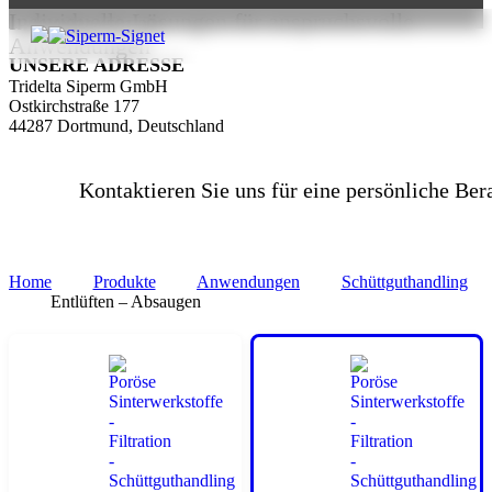
Individuelle Lösungen für anspruchsvolle
+49(0)231/4501-221
Anwendungen
UNSERE ADRESSE
Tridelta Siperm GmbH
Ostkirchstraße 177
44287 Dortmund, Deutschland
Kontaktieren Sie uns für eine persönliche Ber
Home
Produkte
Anwendungen
Schüttguthandling
Entlüften – Absaugen